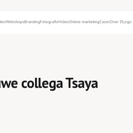
tes
Webshops
Branding
Fotografie
Video
Online marketing
Cases
Over DLogic
uwe collega Tsaya