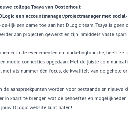
ieuwe collega Tsaya van Oosterhout
DLogic een accountmanager/projectmanager met social-me
-de-lijk een dame toe aan het DLogic team. Tsaya is geen
eerder aan projecten gewerkt en zijn inmiddels vaste sparr
rnemer in de evenementen en marketingbranche, heeft ze i
 en mooie connecties opgedaan. Met de juiste communicatie
 met als nummer één focus, de kwaliteit van de gehele or
n de aanspreekpunten worden voor bestaande en nieuwe kla
r in kaart te brengen wat de behoeftes en mogelijkheden zi
it jouw DLogic website kunt halen!