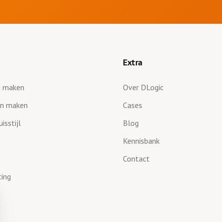
Extra
n maken
Over DLogic
en maken
Cases
isstijl
Blog
Kennisbank
Contact
ting