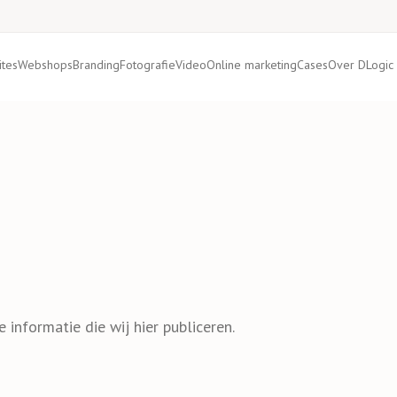
tes
Webshops
Branding
Fotografie
Video
Online marketing
Cases
Over DLogic
informatie die wij hier publiceren.