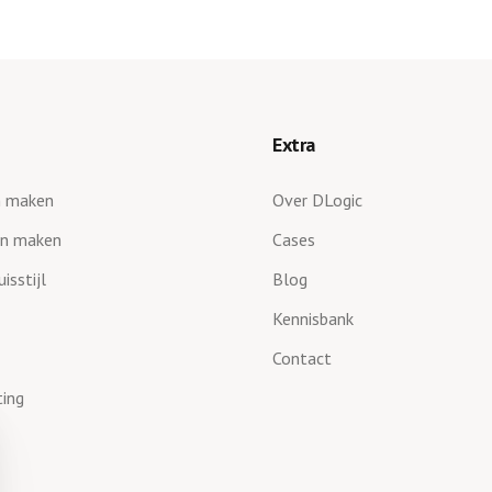
Extra
n maken
Over DLogic
en maken
Cases
isstijl
Blog
Kennisbank
Contact
ting