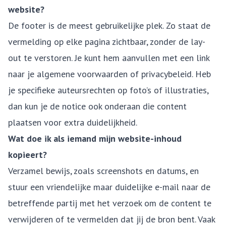
website?
De footer is de meest gebruikelijke plek. Zo staat de
vermelding op elke pagina zichtbaar, zonder de lay-
out te verstoren. Je kunt hem aanvullen met een link
naar je algemene voorwaarden of privacybeleid. Heb
je specifieke auteursrechten op foto’s of illustraties,
dan kun je de notice ook onderaan die content
plaatsen voor extra duidelijkheid.
Wat doe ik als iemand mijn website-inhoud
kopieert?
Verzamel bewijs, zoals screenshots en datums, en
stuur een vriendelijke maar duidelijke e-mail naar de
betreffende partij met het verzoek om de content te
verwijderen of te vermelden dat jij de bron bent. Vaak