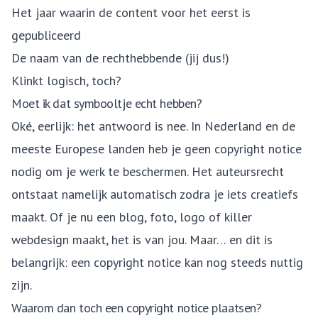
Het jaar waarin de content voor het eerst is
gepubliceerd
De naam van de rechthebbende (jij dus!)
Klinkt logisch, toch?
Moet ik dat symbooltje echt hebben?
Oké, eerlijk: het antwoord is nee. In Nederland en de
meeste Europese landen heb je geen copyright notice
nodig om je werk te beschermen. Het auteursrecht
ontstaat namelijk automatisch zodra je iets creatiefs
maakt. Of je nu een blog, foto, logo of killer
webdesign maakt, het is van jou. Maar… en dit is
belangrijk: een copyright notice kan nog steeds nuttig
zijn.
Waarom dan toch een copyright notice plaatsen?