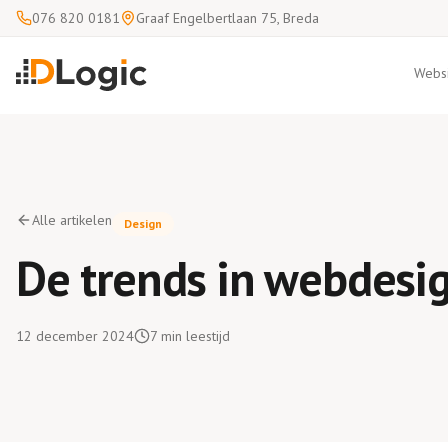
076 820 0181
Graaf Engelbertlaan 75, Breda
Websi
Alle artikelen
Design
De trends in webdesi
12 december 2024
7
min leestijd