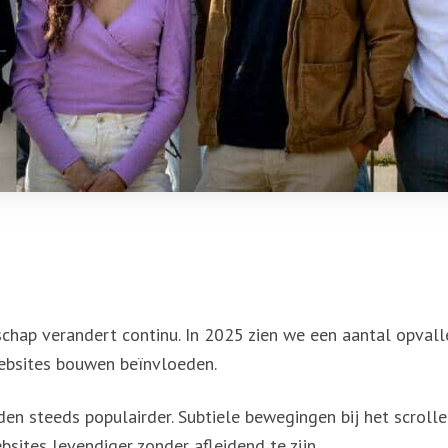
hap verandert continu. In 2025 zien we een aantal opvall
bsites bouwen beïnvloeden.
en steeds populairder. Subtiele bewegingen bij het scroll
ites levendiger zonder afleidend te zijn.