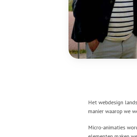
Het webdesign landsc
manier waarop we we
Micro-animaties word
elementen maken webs