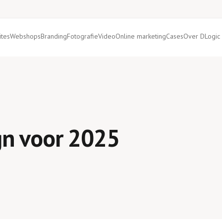
tes
Webshops
Branding
Fotografie
Video
Online marketing
Cases
Over DLogic
gn voor 2025