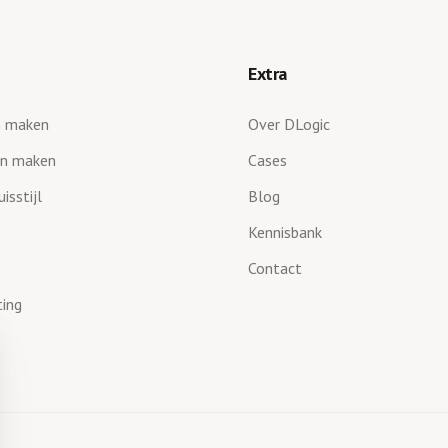
Extra
n maken
Over DLogic
en maken
Cases
isstijl
Blog
Kennisbank
Contact
ting