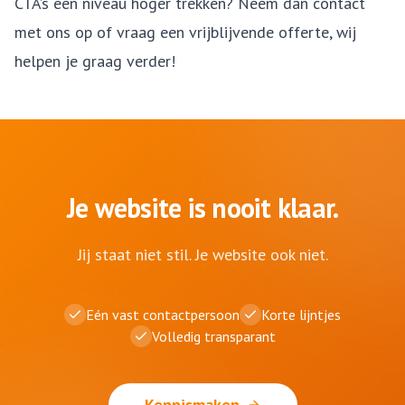
CTA’s een niveau hoger trekken? Neem dan
contact
met ons op of vraag een
vrijblijvende offerte
, wij
helpen je graag verder!
Je website is nooit klaar.
Jij staat niet stil. Je website ook niet.
Eén vast contactpersoon
Korte lijntjes
Volledig transparant
Kennismaken